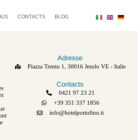
OUS
CONTACTS
BLOG
Adresse
Piazza Trento 1, 30016 Jesolo VE - Italie
Contacts
es
0421 97 23 21
nt
+39 351 337 1856
ue
info@hotelportofino.it
ont
ce