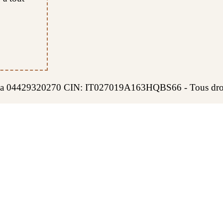
.
. Iva 04429320270 CIN: IT027019A163HQBS66 - Tous droit