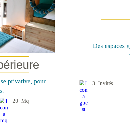
Des espaces gé
périeure
se privative, pour
3 Invités
s.
20 Mq