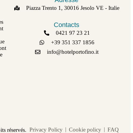
Piazza Trento 1, 30016 Jesolo VE - Italie
es
Contacts
nt
0421 97 23 21
ue
+39 351 337 1856
ont
info@hotelportofino.it
ce
Privacy Policy
Cookie policy
FAQ
s réservés.