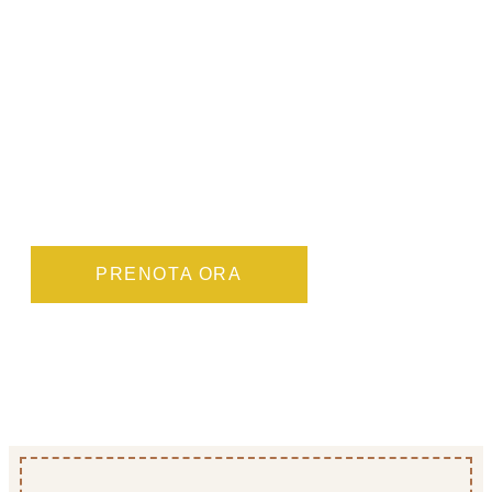
Scegli la camera
perfetta per te!
Ogni tipologia è stata pensata per offrirti il
massimo del comfort e della funzionalità. Prenota
direttamente con noi per garantirti le migliori tariffe
e un’accoglienza su misura.
PRENOTA ORA